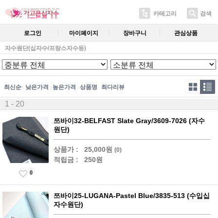
카테고리
검색
로그인
마이페이지
장바구니
관심상품
자수원단(십자수/프랑스자수등)
최신순
낮은가격
높은가격
상품명
최다리뷰
1 - 20
쯔바이32-BELFAST Slate Gray/3609-7026 (자수
원단)
상품가 :
25,000원
(0)
적립금 :
250원
0
쯔바이25-LUGANA-Pastel Blue/3835-513 (수입십
자수원단)