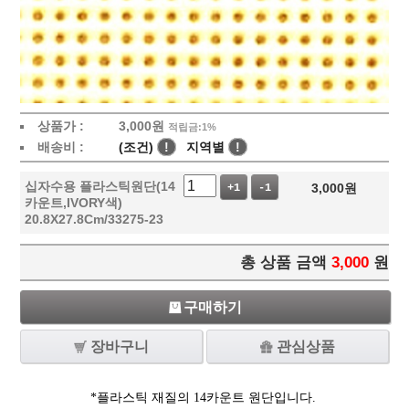
상품가 :
3,000
원
적립금:1%
배송비 :
(조건)
!
지역별
!
십자수용 플라스틱원단(14
3,000
원
+1
-1
카운트,IVORY색)
20.8X27.8Cm/33275-23
총 상품 금액
3,000
원
구매하기
장바구니
관심상품
*플라스틱 재질의 14카운트 원단입니다.