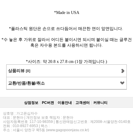
*Made in USA
*플라스틱 원단은 손으로 쓰다듬어서 매끈한 면이 앞면입니다.
*수 놓은 후 가위로 잘라서 어디든 붙이시면 되시며 붙이실 때는 글루건
혹은 자수용 본드를 사용하시면 됩니다.
*사이즈: 약 20.8 x 27.8 cm (1장 가격입니다.)
상품리뷰
[0]
교환/반품/환불/취소
상점정보
PC버젼
이용안내
고객센터
커뮤니티
상호명 : 가고픈십자수
대표 : 문현아 | 개인정보 보호 책임자 : 문현아
사업자등록번호 :117-10-98359 | 통신판매업신고번호 : 제2008-서울양천-0140호
전화 : 010-8927-6953 | 팩스 :
주소 : 서울시 양천구 목5동 (www.gagopoonjasu.co.kr)