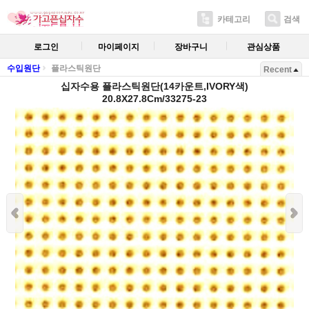
카테고리
검색
로그인
마이페이지
장바구니
관심상품
수입원단
플라스틱원단
Recent
십자수용 플라스틱원단(14카운트,IVORY색)
20.8X27.8Cm/33275-23