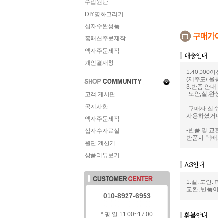
수입원단
DIY명화그리기
십자수완성품
홈패션주문제작
액자주문제작
개인결재창
1.40,000
(제주도/ 울
3.반품 안내
-도안,실,완
고객 게시판
공지사항
-구매자 실수
사용하셨거나
액자주문제작
-반품 및 
십자수자료실
반품시 택배
원단 계산기
상품리뷰보기
1.실. 도안
교환, 빈품
010-8927-6953
* 평 일 11:00~17:00