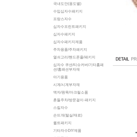
국내도안(용도별)
수입십자수패키지
프랑스자수
십자수프린트패키지
십자수패키지
십자수패키지제품
주차용품/주차패키지
열쇠고리/핸드폰줄/패키지
십자수 쿠션/티슈커버/기타홈패
션/홈패션부자재
아기용품
시계/시계부자재
액자/원목/아크릴소품
흔들주차/방문걸이-패키지
스킬자수
손뜨개(털실/재료)
퀼트패키지
기타자수DIY제품