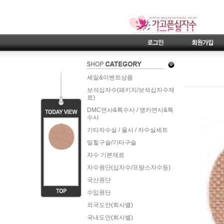
세일&이벤트상품
보석십자수(패키지/보석십자수재
료)
DMC면사&특수사 / 앵카면사&특
수사
기타자수실 / 울사 / 자수실세트
밀힐구슬/기타구슬
자수 기본재료
자수원단(십자수/프랑스자수등)
국산원단
수입원단
외국도안(회사별)
국내도안(회사별)