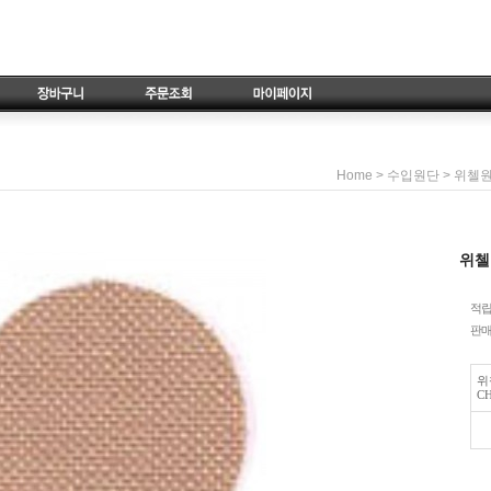
>
>
Home
수입원단
위첼
위첼 
적
판
위
CH