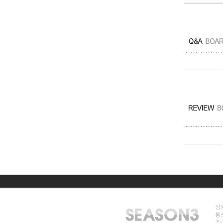
상호
통신
주소