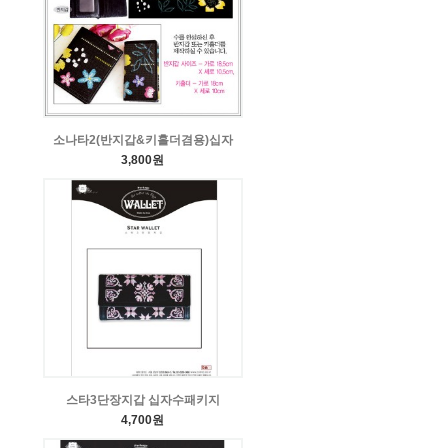
소나타2(반지갑&키홀더겸용)십자
3,800원
스타3단장지갑 십자수패키지
4,700원