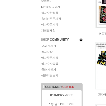
수입원단
DIY명화그리기
십자수완성품
홈패션주문제작
액자주문제작
개인결재창
꽃문
고객 게시판
공지사항
액자주문제작
십자수자료실
원단 계산기
상품리뷰보기
견자개
010-8927-6953
* 평 일 11:00~17:00