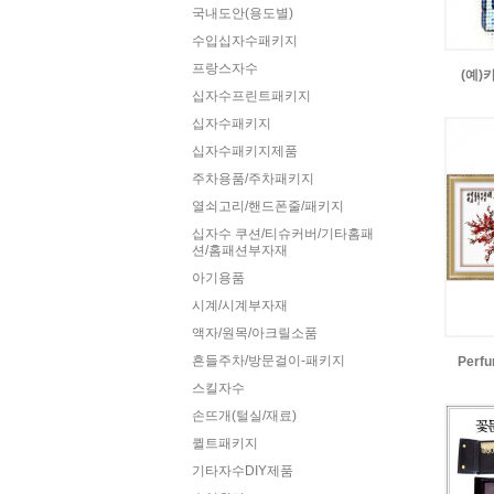
국내도안(용도별)
수입십자수패키지
프랑스자수
(예)
십자수프린트패키지
십자수패키지
십자수패키지제품
주차용품/주차패키지
열쇠고리/핸드폰줄/패키지
십자수 쿠션/티슈커버/기타홈패
션/홈패션부자재
아기용품
시계/시계부자재
액자/원목/아크릴소품
흔들주차/방문걸이-패키지
Perfu
스킬자수
손뜨개(털실/재료)
퀼트패키지
기타자수DIY제품