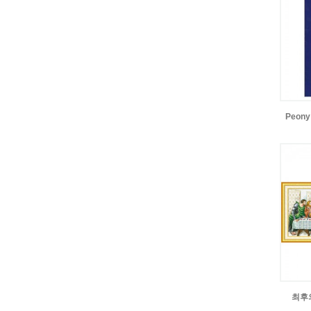
Peon
최후의