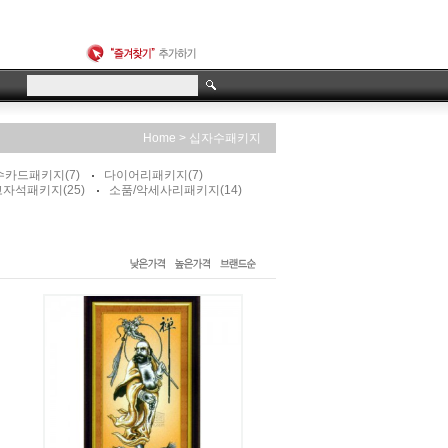
>
Home
십자수패키지
수카드패키지
(7)
다이어리패키지
(7)
고자석패키지
(25)
소품/악세사리패키지
(14)