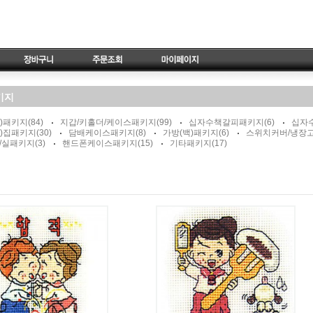
키지
돔)패키지
(84)
지갑/키홀더/케이스패키지
(99)
십자수책갈피패키지
(6)
십자
)집패키지
(30)
담배케이스패키지
(8)
가방(백)패키지
(6)
스위치커버/냉장
/실패키지
(3)
핸드폰케이스패키지
(15)
기타패키지
(17)