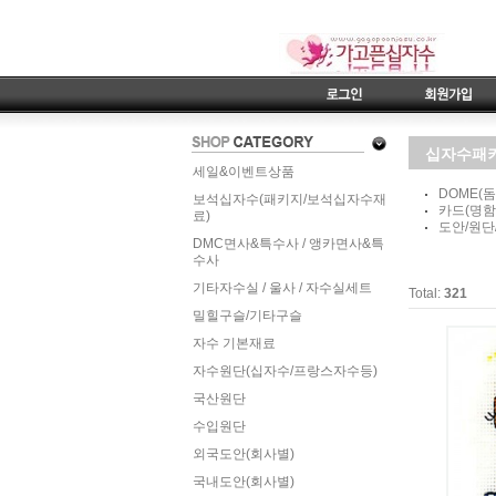
십자수패
세일&이벤트상품
DOME(
보석십자수(패키지/보석십자수재
카드(명함
료)
도안/원단
DMC면사&특수사 / 앵카면사&특
수사
기타자수실 / 울사 / 자수실세트
Total:
321
밀힐구슬/기타구슬
자수 기본재료
자수원단(십자수/프랑스자수등)
국산원단
수입원단
외국도안(회사별)
국내도안(회사별)