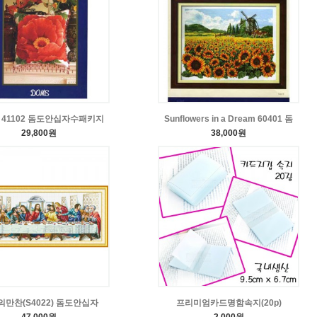
y 41102 돔도안십자수패키지
Sunflowers in a Dream 60401 돔
29,800원
38,000원
만찬(S4022) 돔도안십자
프리미엄카드명함속지(20p)