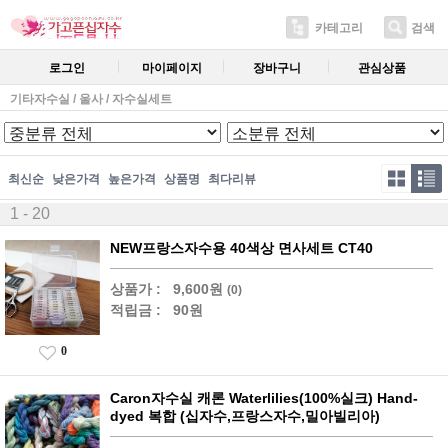
카테고리
검색
로그인
마이페이지
장바구니
관심상품
기타자수실 / 울사 / 자수실세트
최신순
낮은가격
높은가격
상품명
최다리뷰
1 - 20
NEW프랑스자수용 40색상 면사세트 CT40
상품가 :
9,600원
(0)
적립금 :
90원
0
Caron자수실 캐론 Waterlilies(100%실크) Hand-
dyed 복합 (십자수,프랑스자수,밀아빌리아)