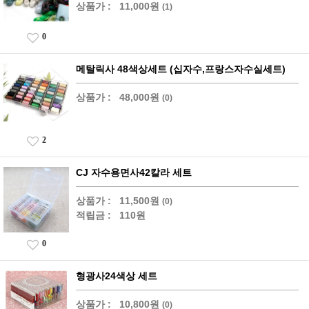
상품가 :
11,000원
(1)
0
메탈릭사 48색상세트 (십자수,프랑스자수실세트)
상품가 :
48,000원
(0)
2
CJ 자수용면사42칼라 세트
상품가 :
11,500원
(0)
적립금 :
110원
0
형광사24색상 세트
상품가 :
10,800원
(0)