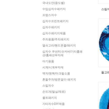
국내도안(용도별)
수입십자수패키지
스킬자수
프랑스자수
십자수프린트패키지
십자수패키지
십자수패키지제품
주차용품/주차패키지
열쇠고리/핸드폰줄/패키지
십자수 쿠션/티슈커버/기타홈패
션/홈패션부자재
아기용품
시계/시계부자재
돌고래
액자/원목/아크릴소품
흔들주차/방문걸이-패키지
스킬자수
손뜨개(털실/재료)
퀼트패키지
기타자수DIY제품