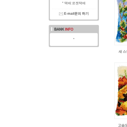
* 택배:로젠택배
E-mail문의 하기
*
새 스
고슴도