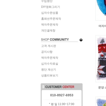
수입원단
DIY명화그리기
십자수완성품
홈패션주문제작
액자주문제작
여자아
개인결재창
고객 게시판
공지사항
액자주문제작
십자수자료실
원단 계산기
상품리뷰보기
문양 
010-8927-6953
* 평 일 11:00~17:00