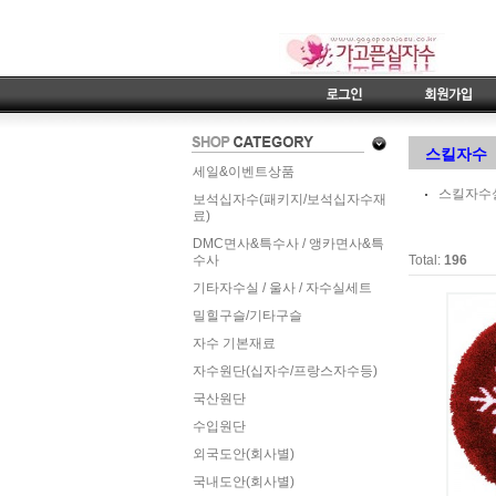
스킬자수
세일&이벤트상품
스킬자수
보석십자수(패키지/보석십자수재
료)
DMC면사&특수사 / 앵카면사&특
수사
Total:
196
기타자수실 / 울사 / 자수실세트
밀힐구슬/기타구슬
자수 기본재료
자수원단(십자수/프랑스자수등)
국산원단
수입원단
외국도안(회사별)
국내도안(회사별)