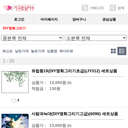
카테고리
검색
로그인
마이페이지
장바구니
관심상품
DIY명화그리기
최신순
낮은가격
높은가격
상품명
최다리뷰
1 - 20
유럽풍19(DIY명화그리기초급)(JY312) 세트상품
상품가 :
13,000원
(0)
적립금 :
130원
0
사람과늑대(DIY명화그리기고급)(6096) 세트상품
상품가 :
13,000원
(0)