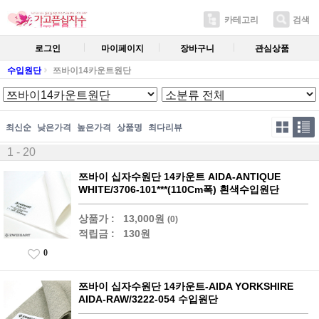
카테고리
검색
로그인
마이페이지
장바구니
관심상품
수입원단
쯔바이14카운트원단
최신순
낮은가격
높은가격
상품명
최다리뷰
1 - 20
쯔바이 십자수원단 14카운트 AIDA-ANTIQUE
WHITE/3706-101***(110Cm폭) 흰색수입원단
상품가 :
13,000원
(0)
적립금 :
130원
0
쯔바이 십자수원단 14카운트-AIDA YORKSHIRE
AIDA-RAW/3222-054 수입원단